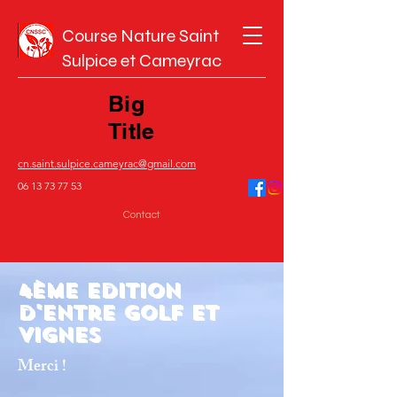
Course Nature Saint
Sulpice et Cameyrac
Big
Title
cn.saint.sulpice.cameyrac@gmail.com
06 13 73 77 53
Contact
4ème Edition
d'Entre Golf et
Vignes
Merci !