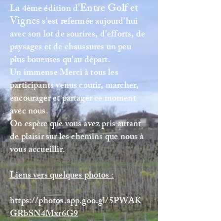
'Entre Golf et
La 4ème édition d
Vignes
s'est refermée aujourd'hui
avec son lot de sourires, d'efforts, de
paysages et de chaussures un peu
plus boueuses qu'au départ.
Un immense Merci à tous les
participants venus courir, marcher,
encourager et partager ce moment
avec nous.
On espère que vous avez pris autant
de plaisir sur les chemins que nous à
vous accueillir.
Liens vers quelques photos :
https://photos.app.goo.gl/5PWAK
GRbSN4Mxr6G9